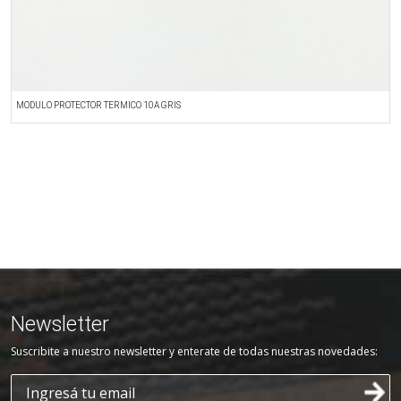
MODULO PROTECTOR TERMICO 10A GRIS
T
Newsletter
Suscribite a nuestro newsletter y enterate de todas nuestras novedades: