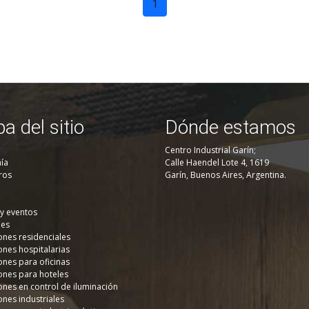
1
a del sitio
Dónde estamos
Centro Industrial Garín;
ía
Calle Haendel Lote 4, 1619
ros
Garín, Buenos Aires, Argentina.
 y eventos
nes
ones residenciales
ones hospitalarias
ones para oficinas
ones para hoteles
ones en control de iluminación
ones industriales