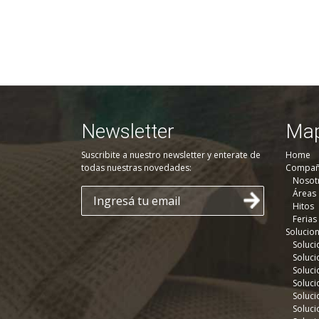
Newsletter
Map
Suscribite a nuestro newsletter y enterate de
Home
todas nuestras novedades:
Compañ
Nosot
Áreas
Hitos
Ferias
Solucio
Soluci
Soluci
Soluci
Soluci
Soluci
Soluci