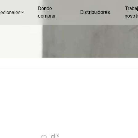
Dónde
Traba
Distribuidores
esionales
comprar
nosot