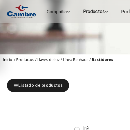
Productos
Compañía
Prof
Inicio
/
Productos
/
Llaves de luz
/
Línea Bauhaus
/
Bastidores
Listado de productos