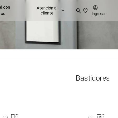
já con
Atención al
cliente
ros
Ingresar
Bastidores