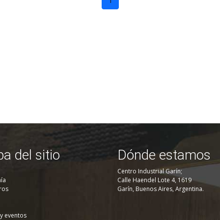
1
a del sitio
Dónde estamos
Centro Industrial Garín;
ía
Calle Haendel Lote 4, 1619
ros
Garín, Buenos Aires, Argentina.
 y eventos