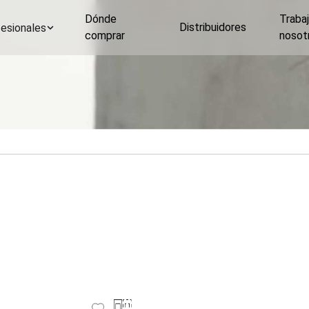
Dónde
Traba
Distribuidores
esionales
comprar
nosot