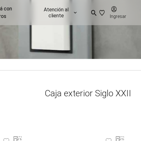
já con
Atención al
cliente
ros
Ingresar
Caja exterior Siglo XXII