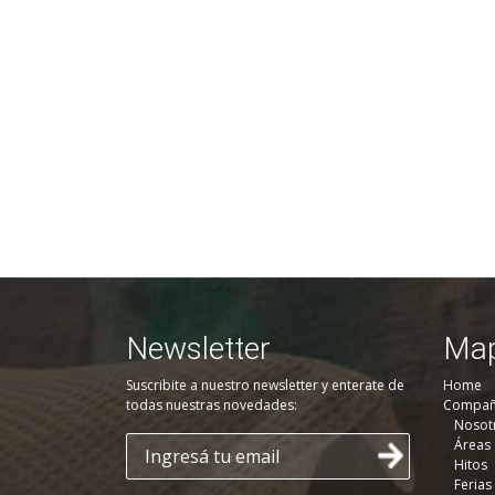
Newsletter
Map
Suscribite a nuestro newsletter y enterate de
Home
todas nuestras novedades:
Compañ
Nosot
Áreas
Hitos
Ferias