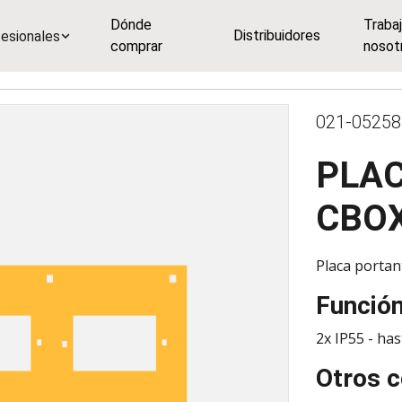
Dónde
Traba
Distribuidores
esionales
comprar
nosot
021-05258
PLAC
CBOX
Placa portan
Funció
2x IP55 - has
Otros c