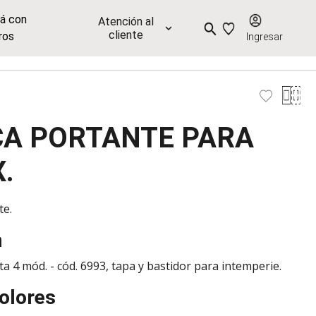
já con
Atención al
cliente
ros
Ingresar
A PORTANTE PARA
.
te.
n
ta 4 mód. - cód. 6993, tapa y bastidor para intemperie.
olores