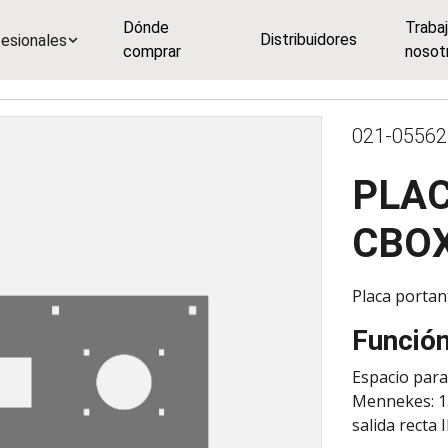
Dónde
Traba
Distribuidores
esionales
comprar
nosot
021-05562
PLAC
CBOX
Placa portan
Funció
Espacio para 
Mennekes: 136
salida recta 