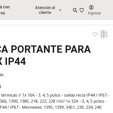
já con
Atención al
cliente
ros
Ingresar
A PORTANTE PARA
 IP44
te.
n
térmicas // 1x 16A - 3, 4, 5 polos - salida recta IP44 / IP67 -
6, 1390, 1385, 218, 222, 228 //ó// 1x 32A - 3, 4, 5 polos -
IP44 / IP67 - Mennekes: 1395, 1399, 3451, 230, 234, 240.