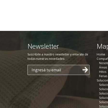
Newsletter
Map
Suscribite a nuestro newsletter y enterate de
Home
todas nuestras novedades:
Compañ
Nosot
Áreas
Hitos
Ferias
Solucio
Soluci
Soluci
Soluci
Soluci
Soluci
Soluci